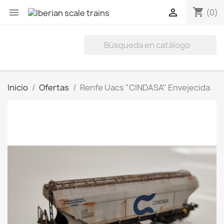
shopping_cart


(0)
Inicio
Ofertas
Renfe Uacs "CINDASA" Envejecida